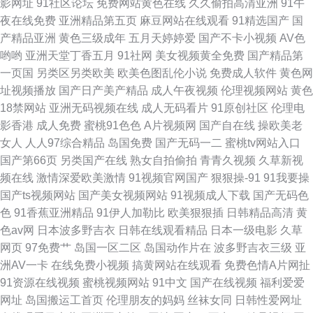
影网址
91社区论坛
免费网站黄色在线
久久偷拍高清亚洲
91午
夜在线免费
亚洲精品第五页
麻豆网站在线观看
91精选国产
国
区二区 日韩亚洲欧美在线观看 91成人免费观看 国产又粗又爽视频 色色在线
产精品亚洲
黄色三级成年
五月天婷婷爱
国产不卡小视频
AV色
哟哟
亚洲天堂丁香五月
91社网
美女视频黄全免费
国产精品第
视频 91日本 国偷自拍 日韩精品欧美一区二区 91大神高清无码 国产又粗又大
一页国
另类区另类欧美
欧美色图乱伦小说
免费成人软件
黄色网
址视频播放
国产日产美产精品
成人午夜视频
伦理视频网站
黄色
又黄 日韩A∨福利院 重生电影在线观看 国产视频网 日韩av网址在线 中文字
18禁网站
亚洲无码视频在线
成人无码看片
91原创社区
伦理电
影香港
成人免费
蜜桃91色色
A片视频网
国产自在线
操欧美老
幕与 国产日韩欧美福利 日本黄色wwww 在线免费观看污视频 国产精品制服
女人
人人97综合精品
岛国免费
国产无码一二
蜜桃tv网站入口
国产第66页
另类国产在线
熟女自拍偷拍
青青久视频
久草新视
一区二区 青娱乐av91 樱桃视频香蕉 国产日韩欧美一区二 日本乱理高清中文
频在线
激情深爱欧美激情
91视频官网国产
狠狠操-91
91我要操
国产ts视频网站
国产美女视频网站
91视频成人下载
国产无码色
字幕 中日韩欧美一中文
色
91香蕉亚洲精品
91伊人加勒比
欧美狠狠插
日韩精品高清
黄
色av网
日本波多野吉衣
日韩在线观看精品
日本一级电影
久草
网页
97免费艹
岛国一区二区
岛国动作片在
波多野吉衣三级
亚
洲AV一卡
在线免费小视频
搞黄网站在线观看
免费色情A片网扯
91资源在线视频
蜜桃视频网站
91中文
国产在线视频
福利爱爱
网址
岛国搬运工首页
伦理朋友的妈妈
丝袜女同
日韩性爱网址