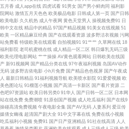
五月香
成人app在线
四虎试看
91男女
国产男小鲜肉同
福利影
欧美日韩一区二区不 最近更新中文字幕大全 久久这里有精品 人人澡亚洲精
院网站
激情五月天色色
欧美极品电影
日韩成人第一页
国产日韩
欧美电影
久久机热
成人午夜网
黄色天堂男人
操视频免费91
日
品在线 91熟女免费视频 欧美激情一区二区三 91com尤物 欧美人做人爱a全
韩中文在线
精品中的精品
97国产精品视频
91美女在线视频
51
欧美
一区精品麻豆经典
国产在线观看资源
波多野洁衣视频
污网
程 日韩免费在线电影 陈飞宇庄达菲情侣写真 欧美日韩国产精品老师黑丝 亚
站免费看
特级欧美在线观看
自拍视频91
91艹艹
久草网在线
18
福利影院
老司机蜜桃在线
成人精品一区二区
韩日爆乳无码三级
洲欧美字幕一区在线 超碰大神 另类h成人在线 网黄是什么意思 91星空 韩日
欧美伦理电影网站
艹艹操操
AV黄色观看网站
日韩欧美在线国
产
新91视频网
国产精品分类在线
97午夜福利视频
岛国AV动作
av电影网站 日本无码电源 91高清视频在线 黄色免费视频网站 日韩在线aⅴ视
无码
波多野吉依电影
小h片免费
国产精品色色视屏
国产午夜成
人
最新日韩精品
91福利视频导航
欧美喷水影院
91爱爱视频
欧
频 综合国产日韩欧美视频 国产一视频在线观看 日本高清精品一卡二卡 一二
美色图论坛
91榴莲小视频
国产高清一卡新区
国产看片资源
二
色吧97资源站
欧美日韩另类0
91华人
国产日韩一区二区
日本网
三产品特点 豆花在线免费 美女巨乳被后入 五月天激情中文网 99操97 好妈妈
站在线免费
免费潮喷
91原创国产视频
成人吃瓜福利
国产在线9
操碰高清免费视频
午夜电影全集
国产AV无码
人妻系列
爱豆传
1中文2019在线观看 日韩亚洲欧美中文三级 7723日本电影免费观看完整版
媒倩女幽魂
超清国产剧大全
91中文字幕在线
免费在线小视频
吃瓜福利小视频
免费91
国产日产亚洲精品
91社在线高清
人人
国产午夜福利片 人妻tv 亚洲自偷自拍另类 俄罗斯金发尤物 女人扒下裤 亚洲
草香蕉
激情另类图片
亚洲欧美在线观看
成人三级成人三级
欧美