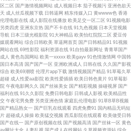
区二区
国产激情视频网站
成人视频日本
茄子视频污
亚洲色欲天
幕免 麻豆国产在线 亚洲中文有码 国产清纯女高中生被c 日韓中文一區 成人
天
成人丝瓜视频下载
日韩逼网
精东传媒入口
黄wwww色
香港
伦理电影在线
成人影院在线播放
欧美足交一区二区
91视频电影
一级 日韩操逼电影 91精品啪 九一福利社区 亚洲AV操逼 国产免费看 日韩网
另类四虎
亚洲东京热
国产不卡在线
91九色视频
日本天堂视频
导航
日本三级光棍影院
91大神精品
欧美怡红院院二区
爱豆传
站一区二区三区 白浆国产91 狼人综合插 亚洲欧美综合视频 国产日韩欧美一
媒观看网站
综合日韩欧美
草逼网首页
国产日韩精品91
91视频
网站在线
69性影院
福利资源在线
91自拍最新网址
青青草国产
区在线 十九岁在 超碰九九 欧日色网 91传媒熊猫 久久青草视频网站 亚州色
成人
黄色岛国网站
欧美一xxxxx
欧美gayv
91色情激情网
中国韩
国日本高清
国产国产一区
亚洲欧洲成人
日韩在线
久久国产影视
图狠狠干 豆花视频不卡 人碰人操 91蜜拍 老湿机试看福利 亚洲日韩视频免费
综合
欧美69潮喷
伦理片app下载
激情视频国产精品
91草莓久草
超碰
成人性爱aa影院
欧美性爱插插
欧美日韩色黄片
91草莓影
观看 激情诱惑网站 亚洲高清中文字幕小说 国产女主播在线 色宗久久 超碰最
院
午夜电影网久久
国产丝袜美女
国产精彩视频
操碰视屏
国产
福利在线
91久久影院
免费日韩电影
日韩成人影视
欧美精品性
新成人 欧美综合在线观看 91黑科福利视频 露脸国产 永久www成人看片 激
交
午夜宅男免费
另类亚洲色情
家庭乱伦理电影
91草B草B视频
国产精品熟女一
国产巨乳在线观看
四虎免费91
国内精品无码短
情综合色网 亚洲丰满熟女 国产精品呦伦视频 三级专区 成全电影大全免费观
片
超碰成人操操
欧美猛交视频
西瓜影院在线观看
欧美做受日韩
国产在线一
国产原创视频在线
国产视频高清
国产丝袜一区
黄色
看完整版动漫 日本一级淫片a免费播 wwww五月 欧美日韩中文 AV国产做爱
av网址大全
人妻乱视
国产成人在线网站
久草视频资源站
综合