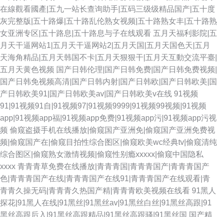
在線觀看國產|五九一站长查询助手|五码三级级精品国产|五十度
灰完整版|五十路爆|五十路乱伦熟女视频|五十路熟女丰|五十路熟
女亚洲专区|五十路息|五十路息与子在线观看
五月天福利影院|五
月天干逼网站1|五月天干逼网站2|五月天国|五月天国色天|五月
天海角精品|五月天韩国不卡|五月天狠狠干|五月天互動交流平臺|
五月天黄色视频
国产日韩伦理|国产日韩免费|国产日韩免费视频|
国产日韩免视频高清|国产日韩内射|国产日韩欧|国产日韩欧美|国
产日韩欧美91|国产日韩欧美av|国产日韩欧美v在线
91视频
91|91视频91自|91视频97|91视频9999|91视频99视频|91视频
app|91视频app福|91视频app免费|91视频app污|91视频app污视
频
偷窥盗摄手机在线播放|偷窥国产亚洲免|偷窥国产亚洲免费视
频|偷窥国产在|偷窥目拍性综合图区|偷窥欧美wc经典tv|偷窥清纯
综合图区|偷窥熟女激情视频|偷窥性别瘾xxxxx|偷窥中国隐私
xxxx
青青青草免费在线播放|青青青国|青青青国产|青青青国产
色|青青青国产在线|青青青国产在线91|青青青国产在线观看|青
青青久操无码|青青青久热国产精|青青青欧美视频在线看
91黑人
探花|91黑人在线|91黑丝|91黑丝av|91黑丝白丝|91黑丝高跟|91
黑丝高跟后入|91黑丝高跟精品|91黑丝高跟骚|91黑丝国
国产精