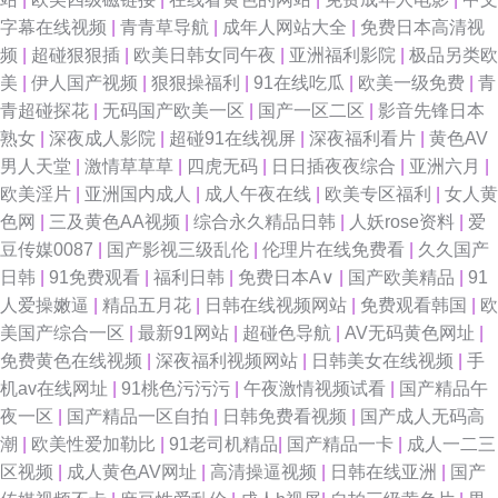
字幕在线视频
|
青青草导航
|
成年人网站大全
|
免费日本高清视
频
|
超碰狠狠插
|
欧美日韩女同午夜
|
亚洲福利影院
|
极品另类欧
美
|
伊人国产视频
|
狠狠操福利
|
91在线吃瓜
|
欧美一级免费
|
青
青超碰探花
|
无码国产欧美一区
|
国产一区二区
|
影音先锋日本
熟女
|
深夜成人影院
|
超碰91在线视屏
|
深夜福利看片
|
黄色AV
男人天堂
|
激情草草草
|
四虎无码
|
日日插夜夜综合
|
亚洲六月
|
欧美淫片
|
亚洲国内成人
|
成人午夜在线
|
欧美专区福利
|
女人黄
色网
|
三及黄色AA视频
|
综合永久精品日韩
|
人妖rose资料
|
爱
豆传媒0087
|
国产影视三级乱伦
|
伦理片在线免费看
|
久久国产
日韩
|
91免费观看
|
福利日韩
|
免费日本A∨
|
国产欧美精品
|
91
人爱操嫩逼
|
精品五月花
|
日韩在线视频网站
|
免费观看韩国
|
欧
美国产综合一区
|
最新91网站
|
超碰色导航
|
AV无码黄色网址
|
免费黄色在线视频
|
深夜福利视频网站
|
日韩美女在线视频
|
手
机av在线网址
|
91桃色污污污
|
午夜激情视频试看
|
国产精品午
夜一区
|
国产精品一区自拍
|
日韩免费看视频
|
国产成人无码高
潮
|
欧美性爱加勒比
|
91老司机精品
|
国产精品一卡
|
成人一二三
区视频
|
成人黄色AV网址
|
高清操逼视频
|
日韩在线亚洲
|
国产