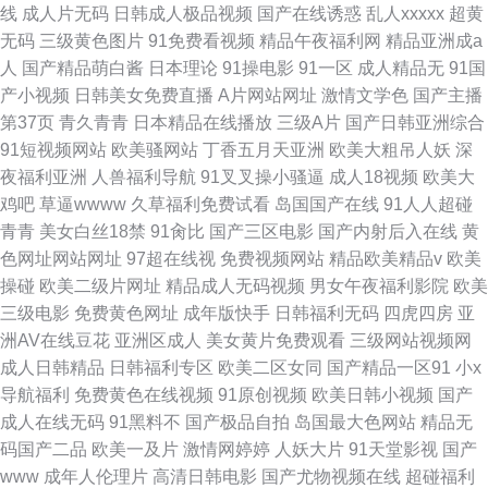
线
成人片无码
日韩成人极品视频
国产在线诱惑
乱人xxxxx
超黄
无码
三级黄色图片
91免费看视频
精品午夜福利网
精品亚洲成a
人
国产精品萌白酱
日本理论
91操电影
91一区
成人精品无
91国
产小视频
日韩美女免费直播
A片网站网址
激情文学色
国产主播
第37页
青久青青
日本精品在线播放
三级A片
国产日韩亚洲综合
91短视频网站
欧美骚网站
丁香五月天亚洲
欧美大粗吊人妖
深
夜福利亚洲
人兽福利导航
91叉叉操小骚逼
成人18视频
欧美大
鸡吧
草逼wwww
久草福利免费试看
岛国国产在线
91人人超碰
青青
美女白丝18禁
91肏比
国产三区电影
国产内射后入在线
黄
色网址网站网址
97超在线视
免费视频网站
精品欧美精品v
欧美
操碰
欧美二级片网址
精品成人无码视频
男女午夜福利影院
欧美
三级电影
免费黄色网址
成年版快手
日韩福利无码
四虎四房
亚
洲AV在线豆花
亚洲区成人
美女黄片免费观看
三级网站视频网
成人日韩精品
日韩福利专区
欧美二区女同
国产精品一区91
小x
导航福利
免费黄色在线视频
91原创视频
欧美日韩小视频
国产
成人在线无码
91黑料不
国产极品自拍
岛国最大色网站
精品无
码国产二品
欧美一及片
激情网婷婷
人妖大片
91天堂影视
国产
www
成年人伦理片
高清日韩电影
国产尤物视频在线
超碰福利