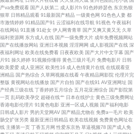
频最新网址
日韩大片在线看
久久亚洲人成
亚州色图乱伦小说
国
产va免费观看
国产人妖第二
成人影片h
91色婷婷瑟色
东京热狠
品视频在线观看 视频一区亚洲 91精品微拍国产在线 国产一在线精品一区在
狠草
日韩精品观看
91最新国产精品
一级黄色网
91色色人妻
都
市激情婷婷
91精品国产91
云涩福利在线导航
91视色
午夜福利
线观看 日韩人妻视频导航 中文字幕一二三区芒果 国产嫖妓一区二区三区 人
在线网站
91直播
91处女
伊人网青青草
国产又爽又黄又无
久草
福利资源网
东方成人在线
国产一级免费大片
成年免费视频网站
人爽爽 俺去也网 久久久久亚洲精品影视 五月婷婷色网站 AV很很色 精品国精
国产在线播放网站
亚洲日本视频
淫淫网网
成人影视国产在线
深
夜福利网址
欧美在线免费看
日夜夜欧美
国产大片中文字幕
国产
品国产自 三区蜜桃视频 91超碰人人操人人 国产一区二区三区在线看片 日韩
片91
操久婷婷
91视频你懂得
黄色三级片毛片
免费电影片
日韩
欧美爱爱
成人亚洲区
欧美性16
成人色情黄片在线
在线观看亚
精选av福利 综合大香蕉伊人 国产熟女丝袜喷水在线 日本一级理伦片 在线欧
洲精品
国产热综合
久草网视频在线看
午夜精品网影院
伦理片完
整版
黄视网站在线播放
国产片自拍
国产在线91
AV亚洲网址
国
美精品一区二区三区 国产精品一区中文字幕 欧美在线高清国产欧美 亚洲综
产经典三级在线
丁香婷婷五月综合
五月花亚洲综合
国产影院第
一页
乱码欧美孕交
超碰在线艹
日本在线护士
黄色三级免费网址
合图 青草国产在线 一级免费久 国产乱轮视频 人妖伪娘在线视频 中文在线天
香港电影伦理片
91黄色电影
亚洲一区成人视频
国产福利电影
日韩成人影片
男的天堂网AV
国产精品尤物在
免费a一毛片
欧美
堂日本 国产日韩在线时看 人人干人人看 又爽又黄 国产日本视频 日本a级电
肠交扩张另类
最新亚洲日韩精品
欧美在线视频
免费黄色网址在
线
主播第一页
丁香五月网
性爱东京热
草逼视频78
国产成人免
影网址 与子敌伦刺激对白播 国产精品熟女自拍 欧美亚洲人成网 亚洲午夜成