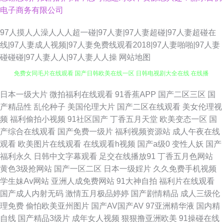
电子商务有限公司
97人摸人人澡人人人超一碰|97人妻|97人妻超碰|97人妻超碰在
线|97人妻成人视频|97人妻免费线观看2018|97人妻啪啪|97人妻
碰碰碰|97人妻人人|97人妻人人操
网站地图
免费女同毛片在线观看 国产日韩欧美在线一区 日韩电视剧大全在线 在线播
放网站免费 国产96在线视频播放 免费播放一卡二卡三卡 五月激情综合网 91
日本一级大片
微拍福利在线观看
91香蕉APP
国产二区三区
国
产精品性
乱伦种子
美国伦理大片
国产二区在线观看
美女伦理视
在线资源网 国产又黄又爽 精品人妻少妇 亚洲精品天天影视 久久久人精午夜
频
福利偷拍小视频
91社区国产
丁香五月天堂
欧美变态一区
国
产综合在线观看
国产免费一级片
福利视频资源站
成人午夜在线
精国 亚洲很很肏一级 变态另类首页在线 久草资源福利站 四虎影院av网站
观看
欧美图片在线观看
在线观看h视频
国产a级0
变性人妖
国产
福利永久
日韩中文字幕观看
足交在线播放91
丁香五月色网站
2019年天天夜夜干 国产人视频在线观看 国产黃片在线观看 免费视频成人 午
黄色3级抢网站
国产一区二区
日本一级婬片
久久免费手机视频
学生妹Av网站
亚洲人成免费网站
91大神自拍
福利片在线观看
夜福利国产主播露出 av人妖系列网 狠狠撸天天艹 日本熟女HD 在线播放欧美
国产成人内射无码
激情五月极品婷婷
国产剧情精品
成人三级伦
理免费
偷怕欧美亚州图片
国产AV国产AV
97亚洲精华液
国内精
三级 国产网络自拍 飘花影院 亚洲一区日韩高清 磁力天堂引擎 乱码一二区在
自线
国产精品3级片
成年女人视频
狠狠撸亚洲欧美
91操碰在线