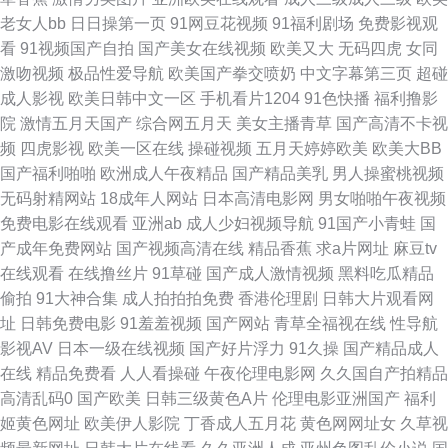
老女人bb
日日操第一页
91网豆花视频
91福利剧场
免费影视观
精品国产国语 草草福利视频网站 久久九九久精品国产尤物 涩涩色中文综合
看
91视频国产自拍
国产美女在线视频
欧美又大
无码四虎
女同
激吻视频
极品性爱导航
欧美国产拳交喷奶
中文字幕第三页
超碰
亚洲 最新五月丁香网 国产精品专区第102 青草成人网站 一区绯色 个男人扒
成人影视
欧美日韩中文一区
手机看片1204
91色快播
福利撸影
院
激情五月天国产
综合网五月天
美女主播青草
国产高清不卡视
开腿猛戳 欧美a级片 先锋影音在线资源站 俺去也激情文学 久久草com 涩涩
频
四虎影视
欧美一区在线
操碰视频
五月天婷婷欧美
欧美大BB
国产福利啪啪
欧洲成人午夜精品
国产精品美乳
男人操蜜桃视频
在线观看免费视频 91社精品无码 好湿好大好 日韩欧美八 综合激情五月 国产
无码射精网站
18成年人网站
日本高清电影网
男女啪啪午夜视频
免费电影在线观看
亚洲ab
成人少妇视频导航
91国产小青蛙
国
欧美v 欧美性交另尖 亚洲人成在线影院 成人伊人伊 美女诱惑91 五月天色频
产成年免费网站
国产视频高清在线
精品香蕉
求a片网址
麻豆tv
在线观看
在线撸丝片
91草碰
国产成人激情视频
黑料吃瓜精品
道 99超碰成人导航 狠狠狠地啪香蕉 日韩偶偶福利 自拍偷拍第一页 国产靠逼
偷拍
91大神合集
成人拍拍拍免费
香港伦理剧
日韩大片观看网
址
日韩免费电影
91羞羞视频
国产网站
青草全福视在线
性导航
欧洲色视频 亚洲一本道在线 国产69精品亚洲 欧美乱码 亚洲免费视频网 天天
影视AV
日本一级在线视频
国产好片浮力
91久操
国产精品成人
在线
精品免费看
人人看操碰
午夜伦理电影网
久久国自产拍精品
播播 97乱伦 精品99一区不卡 三级网站久久精品 91清清视频 国产资源在线
高清乱码0
国产欧美
日韩三级黄色A片
伦理电影亚洲国产
福利
姬黄色网址
欧美伊人影院
丁香成人五月花
黄色网网址女
久草视
观看 日本有码国产欧美视频 综合视频在线不卡 四虎音影 AV网站网址 九色精