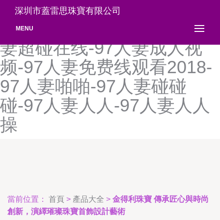
97人摸人人澡人人人超一
深圳市蓋雷思珠寶有限公司
碰-97人妻-97人妻超碰-97人
MENU
妻超碰在线-97人妻成人视
频-97人妻免费线观看2018-
97人妻啪啪-97人妻碰碰
碰-97人妻人人-97人妻人人
操
當前位置：
首頁
>
產品大全
>
金得利珠寶 傳承匠心與時尚
創新，演繹璀璨珠寶首飾設計藝術