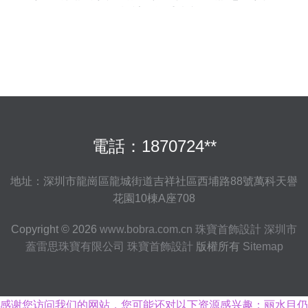
飾設計的幾重情書
電話：1870724**
地址：深圳市龍崗區龍城街道吉祥社區西埔路88號萬科天譽
花園10棟A座708
Copyright © 2026
www.bobra.com.cn
珠寶首飾設計
深圳市
蓋雷思珠寶有限公司
珠寶首飾設計
版權所有
Sitemap
感谢您访问我们的网站，您可能还对以下资源感兴趣：丽水目仍