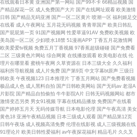
在线观看日本黄
亚洲国产第一网站
国产99不卡
66精品视频
国
产精品探花一区
成人免费国产大片
国产在线网址观看
欧美激情
日韩
国产精品无码亚洲
国产一区二区黄片
喷潮一区
福利姬足交
在线看
成人午夜网址
五月花无码视频
青青草国产
欧美日韩乱
国产屁屁第一页
91国产视频网
性爱草逼91AV
免费欧美视频
欧
美岛国一区二区
少妇喷水18禁
51漫画APP
丁香五月花激情网
欧美爱爱tv视频
免费五月丁香视频
97香蕉超级碰碰
国产免费看
二区
三级黄色片网站
综合网黄
在线播放观看
欧美电影在线
伦
理片在哪里看
蜜桃午夜网
久草资源在
日本三级大全
久久福利
福利所导航视频
成人片免费
国产第9页
中文字幕bt原声
三级日
韩欧美
午夜视频123
日本推理片
丁香五月网站
国产免费看视频
极品成人色
成人黑料自拍
国产日韩欧美网站
国产无码av
老湿A
片影院
国产精品自拍偷拍
牛牛影院A片
日韩无码视频网站
都市
激情变态另类
男女91视频
字幕在线精品播放
免费国产在线看
国产婷婷五月天
无码传媒导航
日本电影伦理
国产午夜高清
美女
黄色18
亚洲午夜精品视频
日本三级成人观看
国产精品第12页
日韩午夜场
成人视频高清免费
伦理在线影视
成人三级视频在线
91理论片
欧美日韩性爱福利
av午夜探花福利
精品毛片
久久叉