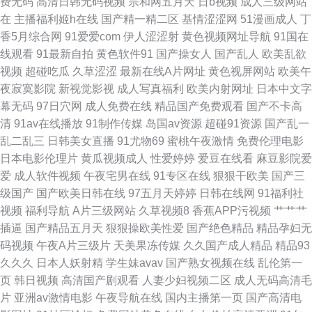
费无码
高清日韩无码视频
宗和网五月天
日b视频
成人三级网站
在
主播福利姬h在线
国产精一精二区
基情涩涩网
51漫画成人
丁
亚洲十八岁黄色片 电影bt之家 免费高清电影大全 羞羞漫画在线成人 成人秘
香5月综合网
91爱爱com
伊人涩涩射
黄色视频网址导航
91国在
线观看
91最新自拍
黄色软件91
国产操女人
国产乱人
欧美乱欲
密网站 蜜桃91网站 西西大胆裸 爱做久久久久久 开心情瑟网 伪娘偷拍福利
视频
超碰吃瓜
久草涩涩
最新在线A片网址
黄色视屏网站
欧美午
夜寂寞影院
新视觉影视
成人写真福利
欧美内射网址
日本中文字
99爱操 精品欧美国产一区 瑟瑟网址 91欧美亚洲国 黑丝网站 日韩首页 6080
幕无码
97日穴网
成人免费在线
精品国产免费观看
国产不卡高
清
91av在线播放
91制作传媒
岛国av资源
超碰91资源
国产乱一
新视觉 国产午夜福利在线播放 日本久色 在线视频中文字幕第一页 国产日韩
乱二乱三
日韩美女直播
91尤物69
蜜桃午夜激情
免费伦理电影
日本电影伦理片
黄瓜视频成人
性爱婷婷
爱豆在线看
麻豆影院爱
久久 日本韩国颜射 在线观看超碰 国产欧美日韩网站 日韩v片 自拍区偷拍亚
爱
成人软件视频
午夜宅男在线
91专区在线
狠狠干欧美
国产三
级国产
国产欧美日韩在线
97五月天婷婷
日韩在线网
91福利社
国产欧美丝袜 親子の近親相姦交尾 在线视频 国产精品一级婬片免费 日本草
视频
福利导航
A片三级网站
久草视频8
香蕉APP污视频
艹艹艹
插逼
国产精品五月天
狠狠操欧美性爱
国产绝色精品
精品孕妇无
逼 中文字幕精 国产绿衣小君免费视频 青柠影院免费观看 银杏视频推广下载
码视频
午夜A片三级片
天美果冻传媒
久久国产成人精品
精品93
久久久
日本人妖射精
学生妹avav
国产熟女视频在线
乱伦第一
入口 国产精品97 欧美性一区 亚洲无码东方AV 豆花国产 欧美va亚洲v 亚洲二
页
韩日视频
高清国产剧观看
人妻少妇视频二区
成人无码高清毛
片
亚洲av激情电影
午夜导航在线
国内主播第一页
国产高清电
区在线观看 超污网站 女人体图片 2012年中文字幕在线电影中字 国偷自产一