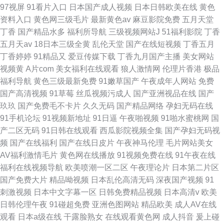
97视屏
91看片入口
日本国产成人视频
日本日韩欧美在线
黄色
资料入口
黄色网三级毛片
最新黄色av
麻豆影院免费
五月天堂
丁香
国产精品水多
福利所导航
三级视频网站J
51福利影院
丁香
五月天av
18日本三级全黄
乱伦天堂
国产在线短视频
丁香五月
丁香婷婷
91精品又
爱豆传媒下载
丁香九月国产主播
美女网站
视频黄
A片com
美女福利在线观看
狼人激情网
伦理片香港
极品
福利导航
黄色三级最新免费
91嫩草国产
午夜成年人网站
免费
国产高清视频
91草莓
丝瓜视频污成人
国产亚洲视品在线
国产
玖玖
国产免费毛不卡片
久久无码
国产精品网络
孕妇无码在线
91手机论坛
91视频新地址
91日逼
午夜啪视频
91啪水蜜桃网
国
产二区无码
91日韩在线观看
西瓜影院视频全集
国产孕妇无码视
频
国产在线福利
国产在线日皮片
午夜神马伦理
毛片网站美女
AV福利激情毛片
黄色网在线播放
91视频免费在线
91午夜在线
福利在线视频导航
欧美喷潮一区二区
午夜理论片
日本第二片区
国产免费大片
精品呦视频
日本乱伦高清无码
深夜国产视频
91
刺激视频
日本中文字幕一区
日韩免费精品视频
日本高清v
欧美
日韩伦理午夜
91碰超免费
亚洲色图网站
精品欧美
成人AV在线
观看
日本a级在线
干露脸熟女
在线观看黄色网
成人抖音
爰上碰