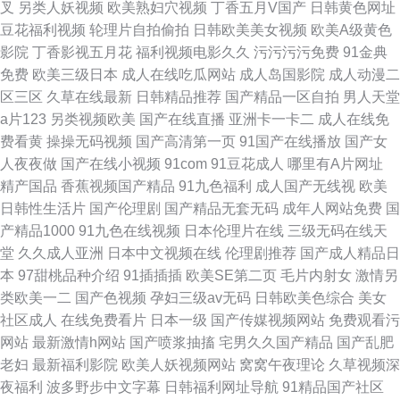
叉
另类人妖视频
欧美熟妇穴视频
丁香五月V国产
日韩黄色网址
豆花福利视频
轮理片自拍偷拍
日韩欧美美女视频
欧美A级黄色
影院
丁香影视五月花
福利视频电影久久
污污污污免费
91金典
免费
欧美三级日本
成人在线吃瓜网站
成人岛国影院
成人动漫二
区三区
久草在线最新
日韩精品推荐
国产精品一区自拍
男人天堂
a片123
另类视频欧美
国产在线直播
亚洲卡一卡二
成人在线免
费看黄
操操无码视频
国产高清第一页
91国产在线播放
国产女
人夜夜做
国产在线小视频
91com
91豆花成人
哪里有A片网址
精产国品
香蕉视频国产精品
91九色福利
成人国产无线视
欧美
日韩性生活片
国产伦理剧
国产精品无套无码
成年人网站免费
国
产精品1000
91九色在线视频
日本伦理片在线
三级无码在线天
堂
久久成人亚洲
日本中文视频在线
伦理剧推荐
国产成人精品日
本
97甜桃品种介绍
91插插插
欧美SE第二页
毛片内射女
激情另
类欧美一二
国产色视频
孕妇三级av无码
日韩欧美色综合
美女
社区成人
在线免费看片
日本一级
国产传媒视频网站
免费观看污
网站
最新激情h网站
国产喷浆抽搐
宅男久久国产精品
国产乱肥
老妇
最新福利影院
欧美人妖视频网站
窝窝午夜理论
久草视频深
夜福利
波多野步中文字幕
日韩福利网址导航
91精品国产社区