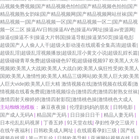
品视频免费视频|国产精品视频色怕怕|国产精品视频色拍拍|国产
精品视频熟女韵味|国产精品视频网|国产精品视频网站丝袜|国产
精品视频一|国产精品视频一区|国产精品视频一区二|国产精品视
频一区二区
操逼AV日韩|操逼AV色|操逼AV网址|操逼av资源网|
操逼rj|操逼不卡|操逼大片韩国|操逼导航|操逼第50页|操逼电彭
超级国产人人偷人人干|超级火影动漫在线观看全集高清|超级看|
超级乱淫|超级乱淫视频播放|超级乱淫小黄文小说|超级乱婬长篇|
超级碰碰青草免费|超级碰碰色97视|超级碰视频97
欧美黑人大吊
视频|欧美黑人大战|欧美黑人大战白|欧美黑人疯狂性受|欧美黑人
国|欧美黑人激情性|欧美黑人精品三级网站|欧美黑人巨大|欧美黑
人巨大vide|欧美黑人巨大精
激情视频在线|激情视频在线观看|激
情视频在线看免费观|激情视频综合|激情四虎|激情四射熟女丝袜|
激情四射天柳婷婷|激情四射影院|激情桃色操|激情桃色大成人
主站蜘蛛池模板：
麻豆夜夜操
|
伦理剧妈妈的朋友
|
日韩电影
|
国产成人无码A
|
精品国产无码
|
日日操日日干
|
精品人妻无码
|
日本伦乱乱码视屏
|
丁香五婷
|
91天堂在线
|
孕妇性孕交三级片
|
在线午夜福利
|
日韩欧美成人网址
|
在线观看孕妇三级
|
国产线
视频在线观
|
第一页乱伦
|
日韩欧美导航
|
亚洲网站视频在线
|
日