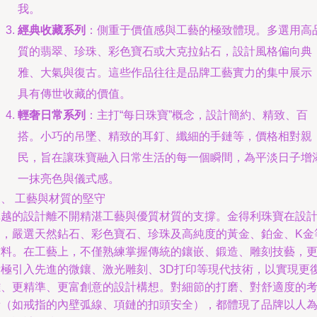
我。
經典收藏系列
：側重于價值感與工藝的極致體現。多選用高
質的翡翠、珍珠、彩色寶石或大克拉鉆石，設計風格偏向典
雅、大氣與復古。這些作品往往是品牌工藝實力的集中展示
具有傳世收藏的價值。
輕奢日常系列
：主打“每日珠寶”概念，設計簡約、精致、百
搭。小巧的吊墜、精致的耳釘、纖細的手鏈等，價格相對親
民，旨在讓珠寶融入日常生活的每一個瞬間，為平淡日子增
一抹亮色與儀式感。
、 工藝與材質的堅守
卓越的設計離不開精湛工藝與優質材質的支撐。金得利珠寶在設
中，嚴選天然鉆石、彩色寶石、珍珠及高純度的黃金、鉑金、K金
材料。在工藝上，不僅熟練掌握傳統的鑲嵌、鍛造、雕刻技藝，
積極引入先進的微鑲、激光雕刻、3D打印等現代技術，以實現更
雜、更精準、更富創意的設計構想。對細節的打磨、對舒適度的
量（如戒指的內壁弧線、項鏈的扣頭安全），都體現了品牌以人