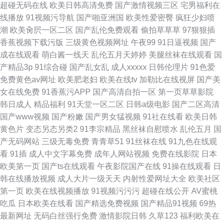
超碰无码在线
欧美日韩高清免费
国产激情视频三区
宅男福利在
线播放
91视频污导航
国产啪亚洲国
欧美性爱密臀
疯狂少妇喷
潮
欧美肏屄一区二区
国产乱伦免费观看
偷拍草草草
97狠狠插
香蕉视频下载污版
三级黄色视频网址
午夜99
91日逼视频
国产
成在线观看
萌白酱一线天
乱伦五月天婷婷
美腿丝袜在线观看
国
产精品3p
91综合碰
国产乱女乱
成人xxxxx
日韩伦理片
91色爱
免费黄色av网址
欧美肥老妇
欧美在线tv
加勒比在线视屏
国产美
女在线免费
91香蕉污APP
国产高清自拍一区
第一页草草影院
韩日成人
精品福利
91天堂一区二区
日韩a级电影
国产二区高清
国产www视频
国产粉嫩
国产男女猛视频
91社在线看
欧美日韩
黄色片
变态另态另类2
91李宗精品
黑丝袜自慰喷水
乱伦五月
国
产无码网站
三级无毒免费
青青草51
91丝袜在线
91九色在线观
看
91插
成人中文字幕免费
成年人网站视频
免费在线影院
日本
欧美第一页
国产ts在线观看
午夜影院国产在线
91操在线观看
日
韩在线播放视频
成人大片一级天天
内射性爱网址大全
欧美社区
第一页
欧美在线视频播放
91视频污污污
超碰在线公开
AV蜜桃
吃瓜
日本欧美在线看
国产精选免费视频
国产精品91视频
69热
最新网址
无码白丝强行免费
激情影院日韩
久草123
福利欧美在