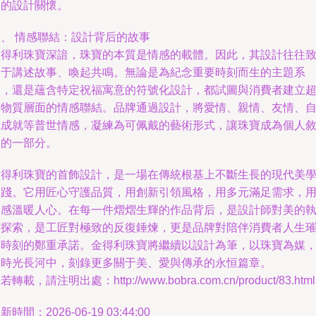
本的設計關懷。
四、 情感聯結：設計背后的故事
金得利珠寶深諳，珠寶的本質是情感的載體。因此，其設計往往
力于講述故事、喚起共鳴。無論是為紀念重要時刻而生的主題系
列，還是蘊含特定祝福寓意的符號化設計，都試圖與消費者建立
越物質層面的情感聯結。品牌通過設計，將愛情、親情、友情、
我成就等普世情感，凝練為可佩戴的藝術形式，讓珠寶成為個人
事的一部分。
金得利珠寶的首飾設計，是一場在傳統根基上不斷生長的現代美
實踐。它用匠心守護品質，用創新引領風格，用多元滿足需求，
情感溫暖人心。在每一件熠熠生輝的作品背后，是設計師對美的
著探索，是工匠對極致的反復錘煉，更是品牌對陪伴消費者人生
璨時刻的鄭重承諾。金得利珠寶將繼續以設計為筆，以珠寶為媒
在時光長河中，刻錄更多關于美、愛與傳承的永恒篇章。
若轉載，請注明出處：http://www.bobra.com.cn/product/83.html
新時間：2026-06-19 03:44:00