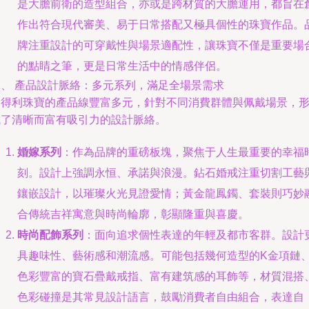
是大膽前衛的造型組合，亦或是跨材質的大膽運用，都旨在
作出符合現代審美、易于日常搭配又極具個性的珠寶作品。
牌注重設計的可穿戴性與場景適配性，讓珠寶不僅是重要場
的點睛之筆，更是日常生活中的情感伴侶。
二、 產品設計脈絡：多元系列，滿足全場景需求
金得利珠寶的產品線豐富多元，針對不同消費群體與佩戴場景，
成了清晰而富有吸引力的設計脈絡。
婚嫁系列
：作為品牌的重磅板塊，聚焦于人生最重要的幸福
刻。設計上強調永恒、承諾與浪漫。鉆石婚戒注重切割工藝
鑲嵌設計，以璀璨火光見證愛情；黃金龍鳳鐲、套裝則巧妙
合傳統吉祥寓意與時尚輪廓，彰顯隆重與喜慶。
時尚配飾系列
：面向追求個性表達的年輕及都市客群。設計
具趣味性、藝術感和潮流感。可能包括幾何造型的K金項鏈
色彩豐富的寶石疊戴戒指、富有建筑感的耳飾等，材質混搭
色彩碰撞是其常見設計語言，鼓勵消費者自由組合，表達自