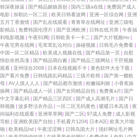
韩深夜操逼
|
国产精品媚娘原创
|
国内三级a在线
|
免费国产成人
电影
|
加勒比一区二区
|
欧美日韩看波网
|
亚洲一区综合网
|
亚洲
五月丁香激情
|
国产乱在线观看
|
青青草在线网址
|
亚洲三级电
影精品
|
免费韩国伦理片
|
国产亚洲欧洲
|
日韩在线另类
|
午夜福
利电影视频
|
午夜91网
|
日韩欧美卡一卡二
|
国产大片视频mv
|
午夜宅男在线网
|
毛茸茸乱论对白
|
操碰视频
|
日韩毛片免费看
|
中国一区二区精品
|
欧美成人视频在线
|
国产精品第一页
|
自慰
情欲依然高涨
|
国产精品萌白酱
|
国产精品三级网站
|
干屄视频
观看
|
亚州综合2008
|
日本在线视频不卡
|
黄色软件大全下载
|
国产看片免费
|
日韩线路乱码精品
|
三级片欧韩
|
国产第一艘航
母
|
AV人摸人人人
|
国产精品都市激情
|
粉嫩福利姬
|
小香蕉操
操网
|
国产精品成人一区
|
国产女同精品自拍
|
免费黄a片
|
国产
中文字幕乱码
|
国产精品三区四区
|
国产成人高潮毛片
|
国产日
韩视频
|
波多野洁衣作品
|
一区二区无码黄色
|
暖暖日本高清
|
夜
间福利在线观看
|
亚洲草草网
|
国产二区
|
97成人免费
|
成人影视
导航
|
亚洲欧美国产自拍
|
手机看片1204
|
日本A区
|
欧美大片啪
啪
|
欧美精品hd
|
午夜涩涩网
|
日韩岛国大片
|
强奸网址毛片网
站
|
欧美四级磁链接
|
在线看黄色的网站
|
免费成年人电影
|
中文