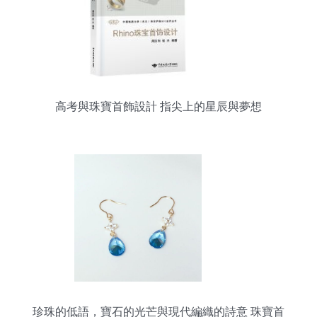
高考與珠寶首飾設計 指尖上的星辰與夢想
珍珠的低語，寶石的光芒與現代編織的詩意 珠寶首