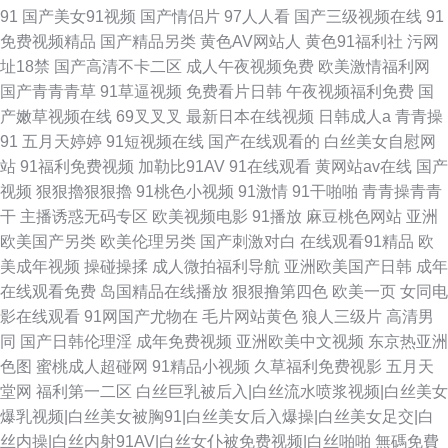
91
国产美女91视频
国产情侣片
97人人看
国产三级视频在线
91
免费视频精品
国产精品另类
黄色AV网站人
黄色91福利社
污网
址18禁
国产高清不卡二区
成人午夜视频免费
欧美激情福利网
国产青青青草
91草逼视频
免费看片日韩
午夜视频福利免费
国
产嫩草视频在线
69叉叉叉
最新日本在线视频
日韩成人a
青青操
91
五月天婷婷
91短视频在线
国产在线观看的
白丝美女自慰网
站
91福利免费视频
加勒比91AV
91在线观看
黄网站av在线
国产
视频
狠狠擼狠狠擼
91桃色小视频
91激情
91干啪啪
青青操青青
干
主播诱惑无码专区
欧美视频电影
91播放
麻豆桃色网站
亚洲
欧美国产另类
欧美伦理另类
国产刺激对白
在线观看91精品
欧
美成年视频
操碰操揉
成人微拍福利导航
亚洲欧美国产日韩
成年
在线观看免费
岛国精品在线播放
狠狠撸第四色
欧美一页
女同电
影在线观看
91网国产尤物在
毛片网站黄色
狼人三级片
高清男
同
国产日韩伦理淫
成年免费视频
亚洲欧美中文视频
东京热亚洲
色图
蜜桃成人超碰网
91精品小视频
久草福利免费视影
五月天
堂网
福利第一二区
白丝巨乳被后入|白丝流水喷浆视频|白丝美女
爆乳视频|白丝美女被胸91|白丝美女后入爆操|白丝美女足交|白
丝内操|白丝内射91AV|白丝女仆被免费视频|白丝啪啪
無碼免費