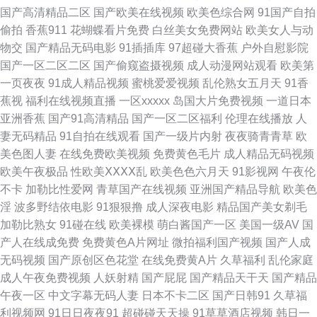
国产高清精品二区
国产欧美在线视频
欧美色综合网
91国产自拍
线亚洲 特黄特色高清不卡 69AV视频 国产精品天堂 欧美三级日韩国产在线
偷拍
香蕉911
花蝴蝶看片免费
白丝美女免费网站
欧美女人与动
物交
国产精品无码电影
91插插库
97超碰大香蕉
户外自慰影院
最新免费三级网站 国产精品一区在线播放 欧美香蕉爽爽 亚洲精品电影网 变
国产一区二区二区
国产偷窥盗摄视频
成人动漫网站观看
欧美第
一页夜夜
91成人精品视频
蜜桃爱爱视频
乱伦熟女五月天
91香
态另类欧美大码日韩 后入黑丝高跟 日韩va亚洲va 在线观看免费在线看 国产
蕉视
福利在线视频直播
一区xxxxx
岛国大片免费视频
一道日本
亚洲香蕉
国产91高清精品
国产一区二区福利
伦理在线播放
人
福利在线导航 免费一级毛 午夜视频在线观看免费 av资源在线发布 国产综合
妻无码精品
91自拍在线观看
国产一级片内射
夜夜骑青青草
欧
美色图人妻
在线免费欧美视频
免费黄色毛片
成人精品无码视频
五五 人人肏人人肏 亚洲综合乱码一二三如 电影房每天更新 每天观看国 天堂
欧美午夜极品
性欧美ⅩⅩⅩⅩ乱
欧美色色六月天
91影视网
午夜伦
不卡
加勒比性爱网
青草国产在线视频
亚洲国产精品导航
欧美色
影院在线观看高清在线 aⅴ亚洲日韩 级二级在线观看 日韩欧美1区 真实强奷
淫
波多野结依电影
91狠狠撸
成人深夜电影
精品国产美女剃毛
加勒比熟女
91碰在线
欧美裸模
萌白酱国产一区
美国一级AV
国
在线播 国产好吊妞看 男人的天堂阴色网 污污视频网 91精品国产现在观看 国
产人在线成免费
免费黄色A片网址
微拍福利国产视频
国产人成
无码视频
国产原创区色花堂
在线免费黄A片
久草福利
乱伦家庭
产亚洲精品网站在线视频 日本xxxx色 影院最新上映电影在线观看 俄罗斯6一
成人午夜免费视频
人妖射精
国产屁屁
国产精品天干天
国产精品
午夜一区
中文字幕无码人妻
日本不卡二区
国产日韩91
久草福
1 了解最新日韩欧美中字 天天干精品视频 wwwly6080com 摩托车三 中文字
利视频网
91日日夜夜91
超碰碰天天操
91草草酒店视频
韩日一