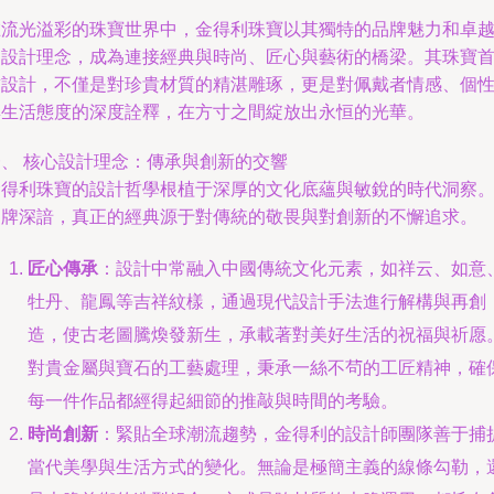
在流光溢彩的珠寶世界中，金得利珠寶以其獨特的品牌魅力和卓
的設計理念，成為連接經典與時尚、匠心與藝術的橋梁。其珠寶
飾設計，不僅是對珍貴材質的精湛雕琢，更是對佩戴者情感、個
與生活態度的深度詮釋，在方寸之間綻放出永恒的光華。
一、 核心設計理念：傳承與創新的交響
金得利珠寶的設計哲學根植于深厚的文化底蘊與敏銳的時代洞察
品牌深諳，真正的經典源于對傳統的敬畏與對創新的不懈追求。
匠心傳承
：設計中常融入中國傳統文化元素，如祥云、如意
牡丹、龍鳳等吉祥紋樣，通過現代設計手法進行解構與再創
造，使古老圖騰煥發新生，承載著對美好生活的祝福與祈愿
對貴金屬與寶石的工藝處理，秉承一絲不茍的工匠精神，確
每一件作品都經得起細節的推敲與時間的考驗。
時尚創新
：緊貼全球潮流趨勢，金得利的設計師團隊善于捕
當代美學與生活方式的變化。無論是極簡主義的線條勾勒，