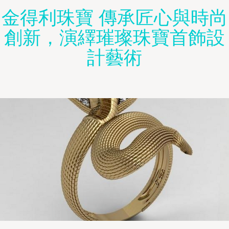
金得利珠寶 傳承匠心與時尚
創新，演繹璀璨珠寶首飾設
計藝術